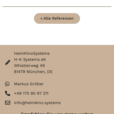
« Alle Referenzen
HeimKinoSystems
H-K Systems eK
Whistlerweg 49
81479 München, DE
Markus Gröber
+49 170 90 97 211
info@heimkino.systems