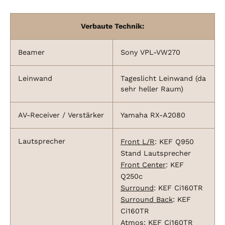
Verbaute Technik:
Beamer
Sony VPL-VW270
Leinwand
Tageslicht Leinwand (da
sehr heller Raum)
AV-Receiver / Verstärker
Yamaha RX-A2080
Lautsprecher
Front L/R
: KEF Q950
Stand Lautsprecher
Front Center
: KEF
Q250c
Surround
: KEF Ci160TR
Surround Back
: KEF
Ci160TR
Atmos
: KEF Ci160TR