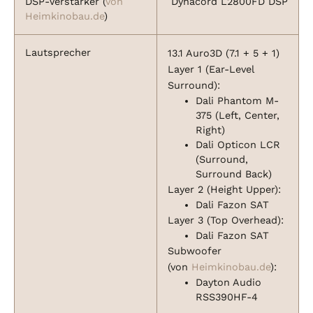
DSP-Verstärker (
von
Dynacord L2800FD DSP
Heimkinobau.de
)
Lautsprecher
13.1 Auro3D (7.1 + 5 + 1)
Layer 1 (Ear-Level
Surround):
Dali Phantom M-
375 (Left, Center,
Right)
Dali Opticon LCR
(Surround,
Surround Back)
Layer 2 (Height Upper):
Dali Fazon SAT
Layer 3 (Top Overhead):
Dali Fazon SAT
Subwoofer
(von
Heimkinobau.de
):
Dayton Audio
RSS390HF-4