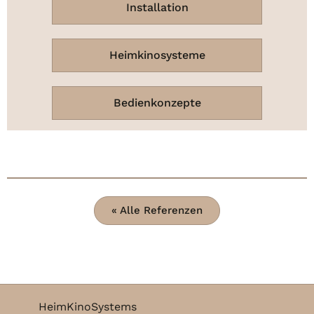
Installation
Heimkinosysteme
Bedienkonzepte
« Alle Referenzen
HeimKinoSystems