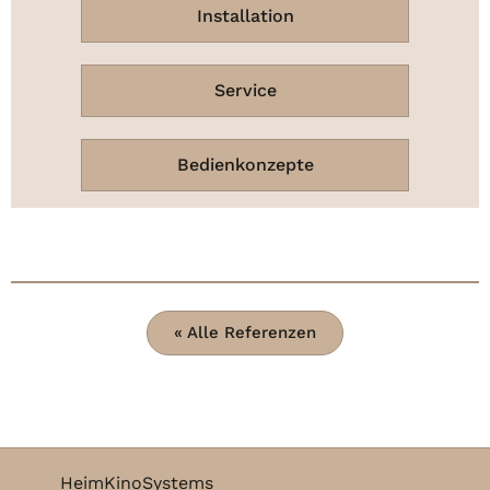
Installation
Service
Bedienkonzepte
« Alle Referenzen
HeimKinoSystems